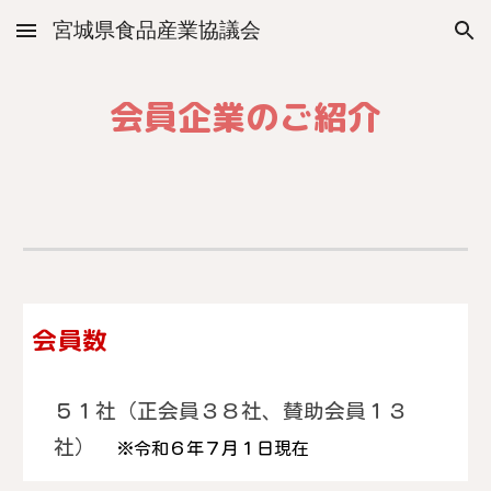
宮城県食品産業協議会
Skip to main content
Skip to navigation
会員企業のご紹介
会員数
５１
社（正会員３８社、賛助会員１３
社）
※令和６年７月１日現在